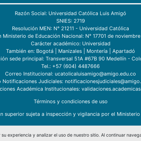
Razón Social: Universidad Católica Luis Amigó
SNIES: 2719
Resolución MEN: N° 21211 - Universidad Católica
n Ministerio de Educación Nacional: N° 17701 de noviembre
Carácter académico: Universidad
También en:
Bogotá
|
Manizales
|
Montería
|
Apartadó
ión sede principal: Transversal 51A #67B 90 Medellín - Co
Tel.: +57 (604) 4487666
Correo Institucional: ucatolicaluisamigo@amigo.edu.co
 Notificaciones Judiciales: notificacionesjudiciales@amigo
aciones Académica Institucionales: validaciones.academic
Términos y condiciones de uso
n superior sujeta a inspección y vigilancia por el Minister
su experiencia y analizar el uso de nuestro sitio. Al continuar nav