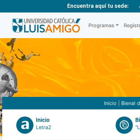
Encuentra aquí tu sede:
Programas
Regist
Inicio
|
Bienal 
Inicio
B
Letra2
"