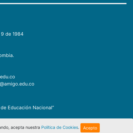
 9 de 1984
lombia.
.edu.co
as@amigo.edu.co
io de Educación Nacional”
egando, acepta nuestra
Política de Cookies
.
Acepto