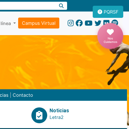
PQRSF
Campus Virtual
 línea
Nos
Cuidamos
cias
|
Contacto
Noticias
Letra2