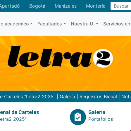
Buscar
Apartadó
Bogotá
Manizales
Montería
ro académico
Facultades
Nuestra U
Servicios en
de Carteles "Letra2 2025"
|
Galería
|
Requisitos Bienal
|
Noti
ienal de Carteles
Galeria
Letra2 2025"
Portafolios