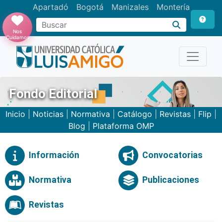
Apartadó
Bogotá
Manizales
Montería
Buscar
Nos
Cuidamos
Fondo Editorial
Inicio
|
Noticias
|
Normativa
|
Catálogo
|
Revistas
|
Flip
|
Blog
|
Plataforma OMP
Información
Convocatorias
Normativa
Publicaciones
Revistas