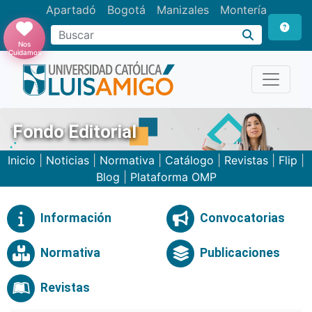
Apartadó
Bogotá
Manizales
Montería
Buscar
Nos
Cuidamos
Fondo Editorial
Inicio
|
Noticias
|
Normativa
|
Catálogo
|
Revistas
|
Flip
|
Blog
|
Plataforma OMP
Información
Convocatorias
Normativa
Publicaciones
Revistas