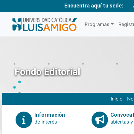
Encuentra aquí tu sede:
Programas
Regist
Fondo Editorial
Inicio
|
No
Información
Convocat
de interés
abiertas y