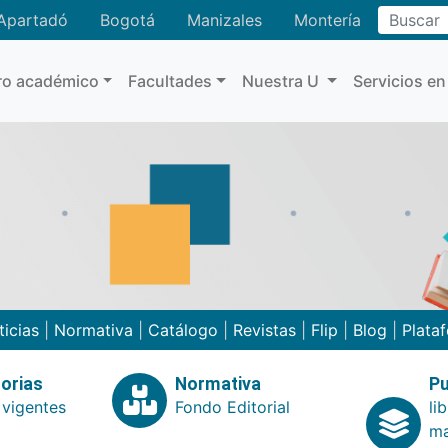
Buscar
Apartadó
Bogotá
Manizales
Montería
ro académico
Facultades
Nuestra U
Servicios en
ticias
|
Normativa
|
Catálogo
|
Revistas
|
Flip
|
Blog
|
Plata
orias
Normativa
Pu
 vigentes
Fondo Editorial
li
ma