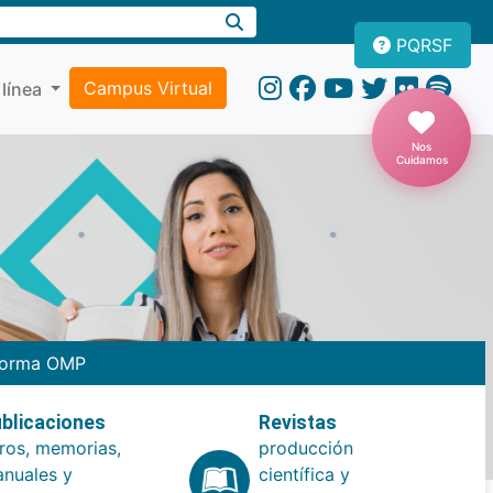
PQRSF
Campus Virtual
 línea
Nos
Cuidamos
forma OMP
blicaciones
Revistas
bros, memorias,
producción
nuales y
científica y