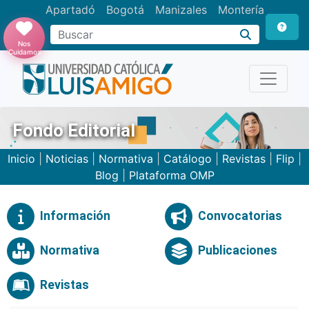
Apartadó
Bogotá
Manizales
Montería
Buscar
Nos
Cuidamos
Fondo Editorial
Inicio
|
Noticias
|
Normativa
|
Catálogo
|
Revistas
|
Flip
|
Blog
|
Plataforma OMP
Información
Convocatorias
Normativa
Publicaciones
Revistas