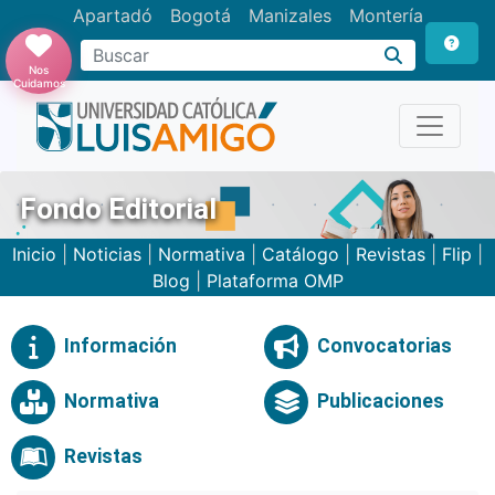
Apartadó
Bogotá
Manizales
Montería
Buscar
Nos
Cuidamos
Fondo Editorial
Inicio
|
Noticias
|
Normativa
|
Catálogo
|
Revistas
|
Flip
|
Blog
|
Plataforma OMP
Información
Convocatorias
Normativa
Publicaciones
Revistas