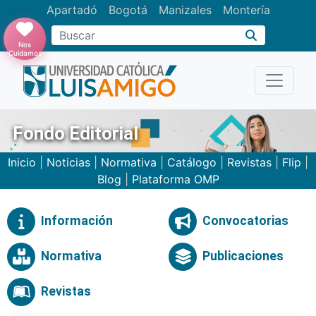
Apartadó
Bogotá
Manizales
Montería
Buscar
Nos
Cuidamos
Fondo Editorial
Inicio
|
Noticias
|
Normativa
|
Catálogo
|
Revistas
|
Flip
|
Blog
|
Plataforma OMP
Información
Convocatorias
Normativa
Publicaciones
Revistas