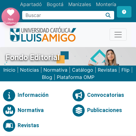
Apartadó
Bogotá
Manizales
Montería
Buscar
Nos
Cuidamos
Fondo Editorial
Inicio
|
Noticias
|
Normativa
|
Catálogo
|
Revistas
|
Flip
|
Blog
|
Plataforma OMP
Información
Convocatorias
Normativa
Publicaciones
Revistas