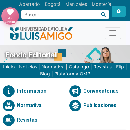
Apartadó
Bogotá
Manizales
Montería
Buscar
Nos
Cuidamos
Fondo Editorial
Inicio
|
Noticias
|
Normativa
|
Catálogo
|
Revistas
|
Flip
|
Blog
|
Plataforma OMP
Información
Convocatorias
Normativa
Publicaciones
Revistas