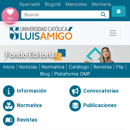
Apartadó
Bogotá
Manizales
Montería
Buscar
Nos
Cuidamos
Fondo Editorial
Inicio
|
Noticias
|
Normativa
|
Catálogo
|
Revistas
|
Flip
|
Blog
|
Plataforma OMP
Información
Convocatorias
Normativa
Publicaciones
Revistas