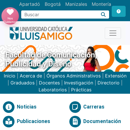
Apartadó
Bogotá
Manizales
Montería
Buscar
Nos
Cuidamos
Facultad de Comunicación,
Publicidad y Diseño
Inicio
|
Acerca de
|
Órganos Administrativos
|
Extensión
|
Graduados
|
Docentes
|
Investigación
|
Directorio
|
Laboratorios
|
Prácticas
Noticias
Carreras
Publicaciones
Documentación