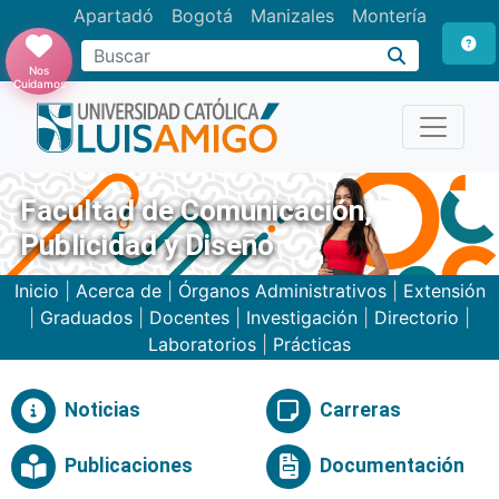
Apartadó
Bogotá
Manizales
Montería
Buscar
Nos
Cuidamos
Facultad de Comunicación,
Publicidad y Diseño
Inicio
|
Acerca de
|
Órganos Administrativos
|
Extensión
|
Graduados
|
Docentes
|
Investigación
|
Directorio
|
Laboratorios
|
Prácticas
Noticias
Carreras
Publicaciones
Documentación