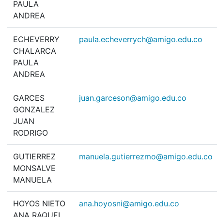
PAULA
ANDREA
ECHEVERRY
paula.echeverrych@amigo.edu.co
CHALARCA
PAULA
ANDREA
GARCES
juan.garceson@amigo.edu.co
GONZALEZ
JUAN
RODRIGO
GUTIERREZ
manuela.gutierrezmo@amigo.edu.co
MONSALVE
MANUELA
HOYOS NIETO
ana.hoyosni@amigo.edu.co
ANA RAQUEL