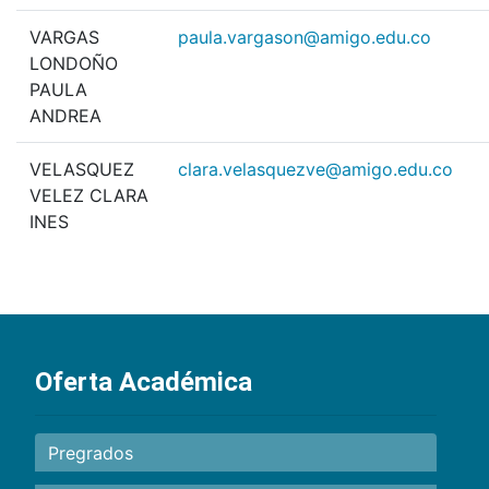
VARGAS
paula.vargason@amigo.edu.co
LONDOÑO
PAULA
ANDREA
VELASQUEZ
clara.velasquezve@amigo.edu.co
VELEZ CLARA
INES
Oferta Académica
Pregrados