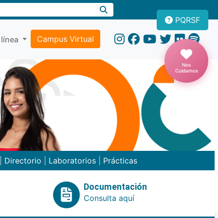
PQRSF
Campus Virtual
 línea
Nos
Cuidamos
|
Directorio
|
Laboratorios
|
Prácticas
Documentación
Consulta aquí