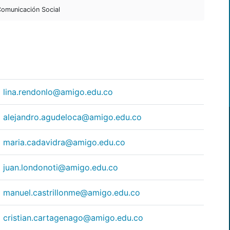
omunicación Social
lina.rendonlo@amigo.edu.co
alejandro.agudeloca@amigo.edu.co
maria.cadavidra@amigo.edu.co
juan.londonoti@amigo.edu.co
manuel.castrillonme@amigo.edu.co
cristian.cartagenago@amigo.edu.co