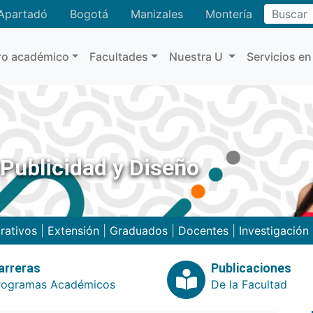
Buscar
Apartadó
Bogotá
Manizales
Montería
ro académico
Facultades
Nuestra U
Servicios en
Publicidad y Diseño
rativos
|
Extensión
|
Graduados
|
Docentes
|
Investigación
arreras
Publicaciones
rogramas Académicos
De la Facultad