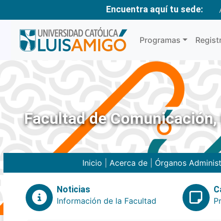
Encuentra aquí tu sede:
Programas
Regist
Facultad de Comunicación, 
Inicio
|
Acerca de
|
Órganos Administ
Noticias
C
Información de la Facultad
P