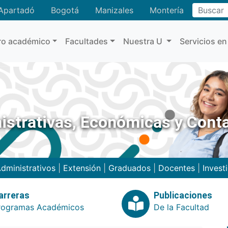
Buscar
Apartadó
Bogotá
Manizales
Montería
ro académico
Facultades
Nuestra U
Servicios en
istrativas, Económicas y Cont
dministrativos
|
Extensión
|
Graduados
|
Docentes
|
Invest
arreras
Publicaciones
rogramas Académicos
De la Facultad