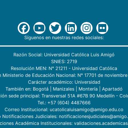
Síguenos en nuestras redes sociales:
Razón Social: Universidad Católica Luis Amigó
SNIES: 2719
Resolución MEN: N° 21211 - Universidad Católica
n Ministerio de Educación Nacional: N° 17701 de noviembre
Carácter académico: Universidad
También en:
Bogotá
|
Manizales
|
Montería
|
Apartadó
ión sede principal: Transversal 51A #67B 90 Medellín - Co
Tel.: +57 (604) 4487666
Correo Institucional: ucatolicaluisamigo@amigo.edu.co
 Notificaciones Judiciales: notificacionesjudiciales@amigo
aciones Académica Institucionales: validaciones.academic