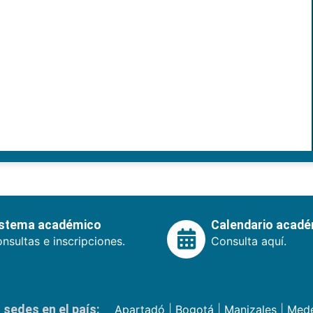
istema académico
Calendario acad
nsultas e inscripciones.
Consulta aquí.
sedes en el país:
Apartadó
|
Bogotá
|
Manizales
|
Mede