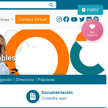
PQRSF
Campus Virtual
 línea
Nos
Cuidamos
ables
igación
|
Directorio
|
Prácticas
Documentación
Consulta aquí