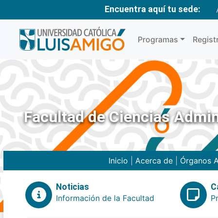
Encuentra aquí tu sede:
Programas
Regist
Facultad de Ciencias Admin
Inicio
|
Acerca de
|
Órganos A
Noticias
C
Información de la Facultad
P