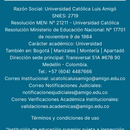
Razón Social: Universidad Católica Luis Amigó
SNIES: 2719
Resolución MEN: N° 21211 - Universidad Católica
Resolución Ministerio de Educación Nacional: N° 17701
de noviembre 9 de 1984
Carácter académico: Universidad
También en:
Bogotá
|
Manizales
|
Montería
|
Apartadó
Dirección sede principal: Transversal 51A #67B 90
Medellín - Colombia.
Tel.: +57 (604) 4487666
Correo Institucional: ucatolicaluisamigo@amigo.edu.co
Correo Notificaciones Judiciales:
notificacionesjudiciales@amigo.edu.co
Correo Verificaciones Académica Institucionales:
validaciones.academicas@amigo.edu.co
Términos y condiciones de uso
“Institución de educación superior sujeta a inspección