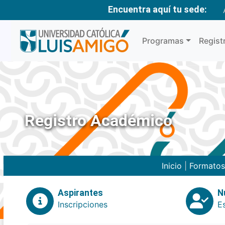
Encuentra aquí tu sede:
Programas
Regist
Registro Académico
Inicio
|
Formatos
Aspirantes
N
Inscripciones
E