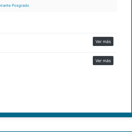
irante Posgrado
Ver más
Ver más