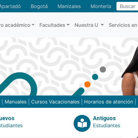
Buscar
Apartadó
Bogotá
Manizales
Montería
ro académico
Facultades
Nuestra U
Servicios en
|
Manuales
|
Cursos Vacacionales
|
Horarios de atención
|
uevos
Antiguos
studiantes
Estudiantes