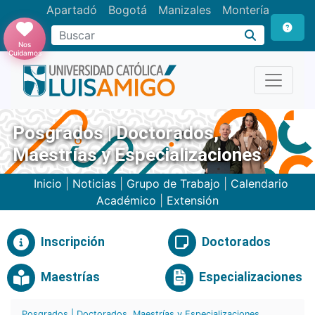
Apartadó
Bogotá
Manizales
Montería
Buscar
Nos
Cuidamos
Posgrados | Doctorados,
Maestrías y Especializaciones
Inicio
|
Noticias
|
Grupo de Trabajo
|
Calendario
Académico
|
Extensión
Inscripción
Doctorados
Maestrías
Especializaciones
Posgrados | Doctorados, Maestrías y Especializaciones