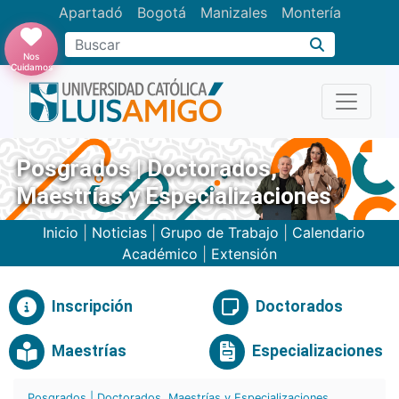
Apartadó
Bogotá
Manizales
Montería
Buscar
Nos
Cuidamos
Posgrados | Doctorados,
Maestrías y Especializaciones
Inicio
|
Noticias
|
Grupo de Trabajo
|
Calendario
Académico
|
Extensión
Inscripción
Doctorados
Maestrías
Especializaciones
Posgrados | Doctorados, Maestrías y Especializaciones