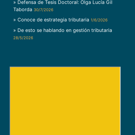
» Defensa de Tesis Doctoral: Olga Lucía Gil
Taborda
30/7/2026
» Conoce de estrategia tributaria
1/6/2026
» De esto se hablando en gestión tributaria
28/5/2026