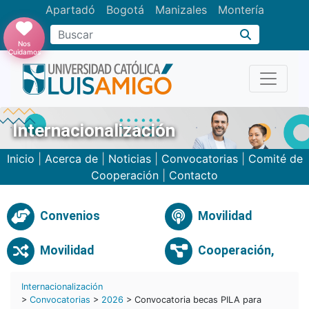
Apartadó
Bogotá
Manizales
Montería
Buscar
Nos
Cuidamos
Internacionalización
Inicio
|
Acerca de
|
Noticias
|
Convocatorias
|
Comité de
Cooperación
|
Contacto
Convenios
Movilidad
Movilidad
Cooperación,
Internacionalización
>
Convocatorias
>
2026
> Convocatoria becas PILA para