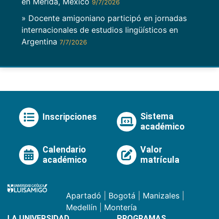
en Mérida, México
9/7/2026
» Docente amigoniano participó en jornadas
internacionales de estudios lingüísticos en
Argentina
7/7/2026
Sistema
Inscripciones
académico
Calendario
Valor
académico
matrícula
Apartadó
|
Bogotá
|
Manizales
|
Medellín
|
Montería
LA UNIVERSIDAD
PROGRAMAS