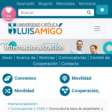
Apartadó
Bogotá
Manizales
Montería
Buscar
Nos
Cuidamos
Internacionalización
Inicio
|
Acerca de
|
Noticias
|
Convocatorias
|
Comité de
Cooperación
|
Contacto
Convenios
Movilidad
Movilidad
Cooperación,
Internacionalización
>
Convocatorias
>
2026
> Convocatoria beca de alojamiento y