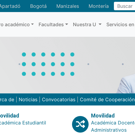
Buscar
Apartadó
Bogotá
Manizales
Montería
ro académico
Facultades
Nuestra U
Servicios en
rca de
|
Noticias
|
Convocatorias
|
Comité de Cooperació
ovilidad
Movilidad
cadémica Estudiantil
Académica Docent
Administrativos