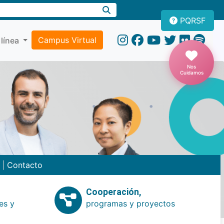
PQRSF
Campus Virtual
 línea
Nos
Cuidamos
n
|
Contacto
Cooperación,
es y
programas y proyectos