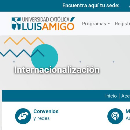
Encuentra aquí tu sede:
Programas
Regist
Internacionalización
Inicio
|
Ace
Convenios
M
y redes
A