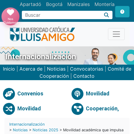
Apartadó
Bogotá
Manizales
Montería
Buscar
Nos
Cuidamos
Internacionalización
Inicio
|
Acerca de
|
Noticias
|
Convocatorias
|
Comité de
Cooperación
|
Contacto
Convenios
Movilidad
Movilidad
Cooperación,
Internacionalización
>
Noticias
>
Noticias 2025
> Movilidad académica que impulsa