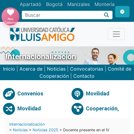
Apartadó
Bogotá
Manizales
Montería
Buscar
Nos
Cuidamos
Internacionalización
Inicio
|
Acerca de
|
Noticias
|
Convocatorias
|
Comité de
Cooperación
|
Contacto
Convenios
Movilidad
Movilidad
Cooperación,
Internacionalización
>
Noticias
>
Noticias 2025
> Docente presente en el IV