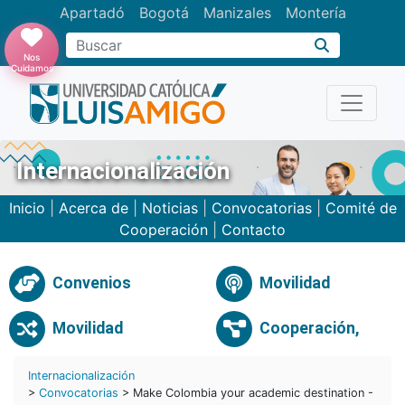
Apartadó
Bogotá
Manizales
Montería
Buscar
Nos
Cuidamos
Internacionalización
Inicio
|
Acerca de
|
Noticias
|
Convocatorias
|
Comité de
Cooperación
|
Contacto
Convenios
Movilidad
Movilidad
Cooperación,
Internacionalización
>
Convocatorias
> Make Colombia your academic destination -