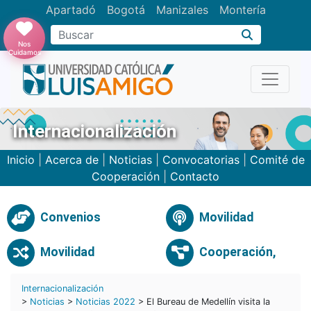
Apartadó
Bogotá
Manizales
Montería
Buscar
Nos
Cuidamos
Internacionalización
Inicio
|
Acerca de
|
Noticias
|
Convocatorias
|
Comité de
Cooperación
|
Contacto
Convenios
Movilidad
Movilidad
Cooperación,
Internacionalización
>
Noticias
>
Noticias 2022
> El Bureau de Medellín visita la