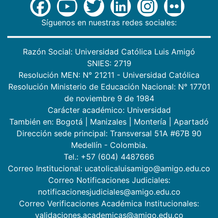
Síguenos en nuestras redes sociales:
Razón Social: Universidad Católica Luis Amigó
SNIES: 2719
Resolución MEN: N° 21211 - Universidad Católica
Resolución Ministerio de Educación Nacional: N° 17701
de noviembre 9 de 1984
Carácter académico: Universidad
También en:
Bogotá
|
Manizales
|
Montería
|
Apartadó
Dirección sede principal: Transversal 51A #67B 90
Medellín - Colombia.
Tel.: +57 (604) 4487666
Correo Institucional: ucatolicaluisamigo@amigo.edu.co
Correo Notificaciones Judiciales:
notificacionesjudiciales@amigo.edu.co
Correo Verificaciones Académica Institucionales:
validaciones.academicas@amigo.edu.co