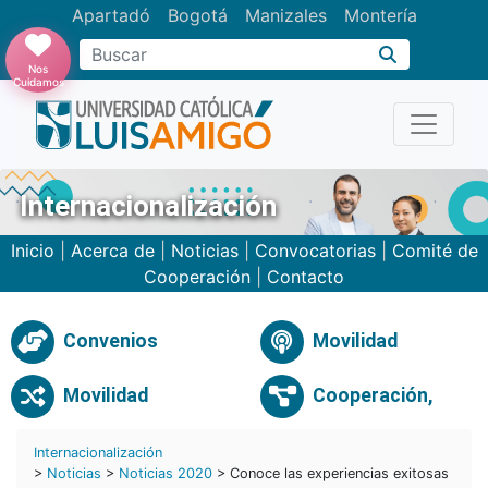
Apartadó
Bogotá
Manizales
Montería
Buscar
Nos
Cuidamos
Internacionalización
Inicio
|
Acerca de
|
Noticias
|
Convocatorias
|
Comité de
Cooperación
|
Contacto
Convenios
Movilidad
Movilidad
Cooperación,
Internacionalización
>
Noticias
>
Noticias 2020
> Conoce las experiencias exitosas