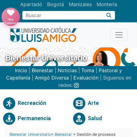
Apartadó
Bogotá
Manizales
Montería
Buscar
Nos
Cuidamos
Bienestar Universitario
Inicio
|
Bienestar
|
Noticias
|
Toma
|
Pastoral y
Capellanía
|
Amigó Diversa
|
Evaluación
| Siguenos en
redes:
Recreación
Arte
Permanencia
Salud
Bienestar Universitario
>
Bienestar
> Gestión de procesos