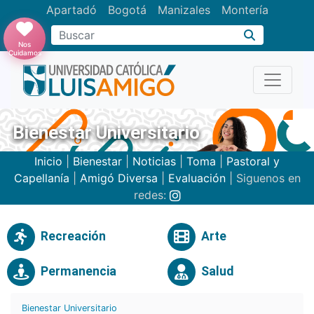
Apartadó
Bogotá
Manizales
Montería
Buscar
Nos
Cuidamos
Bienestar Universitario
Inicio
|
Bienestar
|
Noticias
|
Toma
|
Pastoral y
Capellanía
|
Amigó Diversa
|
Evaluación
| Siguenos en
redes:
Recreación
Arte
Permanencia
Salud
Bienestar Universitario