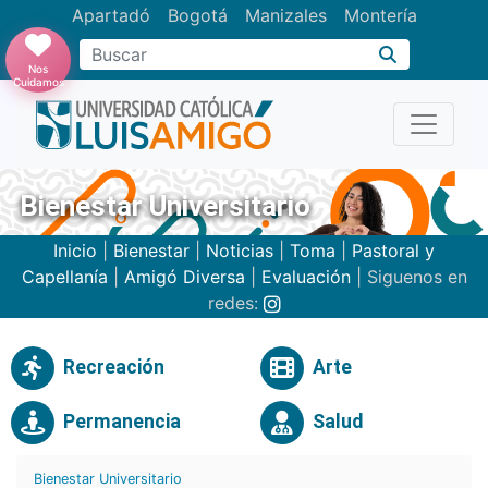
Apartadó
Bogotá
Manizales
Montería
Buscar
Nos
Cuidamos
Bienestar Universitario
Inicio
|
Bienestar
|
Noticias
|
Toma
|
Pastoral y
Capellanía
|
Amigó Diversa
|
Evaluación
| Siguenos en
redes:
Recreación
Arte
Permanencia
Salud
Bienestar Universitario