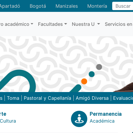
Buscar
Apartadó
Bogotá
Manizales
Montería
ro académico
Facultades
Nuestra U
Servicios en
as
|
Toma
|
Pastoral y Capellanía
|
Amigó Diversa
|
Evaluaci
rte
Permanencia
Cultura
Académica