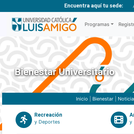
Encuentra aquí tu sede:
Programas
Regist
Bienestar Universitario
Inicio
|
Bienestar
|
Notici
Recreación
A
y Deportes
y 