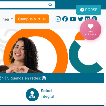
PQRSF
Campus Virtual
 línea
Nos
Cuidamos
ón
| Siguenos en redes:
Salud
Integral