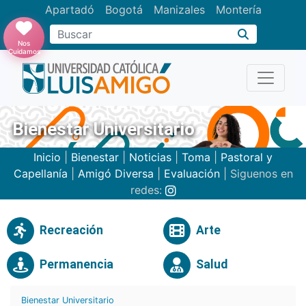
Apartadó
Bogotá
Manizales
Montería
Buscar
Nos
Cuidamos
Bienestar Universitario
Inicio
|
Bienestar
|
Noticias
|
Toma
|
Pastoral y
Capellanía
|
Amigó Diversa
|
Evaluación
| Siguenos en
redes:
Recreación
Arte
Permanencia
Salud
Bienestar Universitario