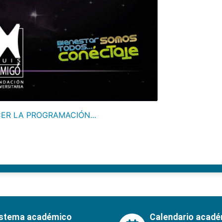
ER LA PROGRAMACIÓN...
istema académico
Calendario acad