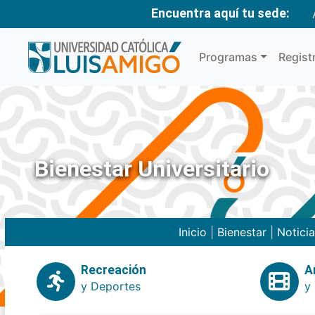
Encuentra aquí tu sede:
Programas
Regist
Bienestar Universitario
Inicio
|
Bienestar
|
Notici
Recreación
A
y Deportes
y 