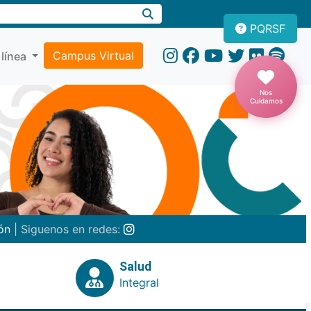
PQRSF
Campus Virtual
 línea
Nos
Cuidamos
ón
| Siguenos en redes:
Salud
Integral