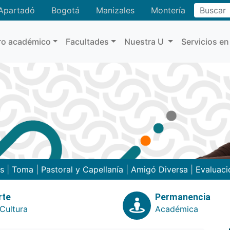
Buscar
Apartadó
Bogotá
Manizales
Montería
ro académico
Facultades
Nuestra U
Servicios en
as
|
Toma
|
Pastoral y Capellanía
|
Amigó Diversa
|
Evaluaci
rte
Permanencia
Cultura
Académica