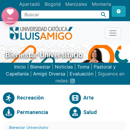
Apartadó
Bogotá
Manizales
Montería
Buscar
Nos
Cuidamos
Bienestar Universitario
Inicio
|
Bienestar
|
Noticias
|
Toma
|
Pastoral y
Capellanía
|
Amigó Diversa
|
Evaluación
| Siguenos en
redes:
Recreación
Arte
Permanencia
Salud
Bienestar Universitario