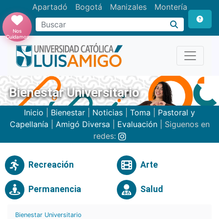
Apartadó
Bogotá
Manizales
Montería
Buscar
Nos
Cuidamos
Bienestar Universitario
Inicio
|
Bienestar
|
Noticias
|
Toma
|
Pastoral y
Capellanía
|
Amigó Diversa
|
Evaluación
| Siguenos en
redes:
Recreación
Arte
Permanencia
Salud
Bienestar Universitario