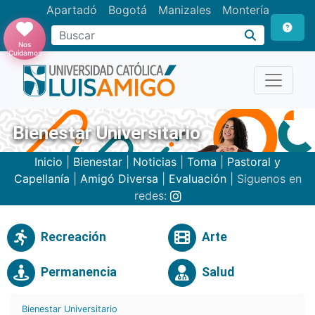
Apartadó
Bogotá
Manizales
Montería
Buscar
Nos
Cuidamos
Bienestar Universitario
Inicio
|
Bienestar
|
Noticias
|
Toma
|
Pastoral y
Capellanía
|
Amigó Diversa
|
Evaluación
| Siguenos en
redes:
Recreación
Arte
Permanencia
Salud
Bienestar Universitario