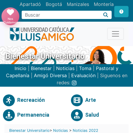
Apartadó
Bogotá
Manizales
Montería
Buscar
Nos
Cuidamos
Bienestar Universitario
Inicio
|
Bienestar
|
Noticias
|
Toma
|
Pastoral y
Capellanía
|
Amigó Diversa
|
Evaluación
| Siguenos en
redes:
Recreación
Arte
Permanencia
Salud
Bienestar Universitario
>
Noticias
>
Noticias 2022