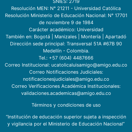
SNIES: 2719
Resolución MEN: N° 21211 - Universidad Católica
Resolución Ministerio de Educación Nacional: N° 17701
de noviembre 9 de 1984
Carácter académico: Universidad
También en:
Bogotá
|
Manizales
|
Montería
|
Apartadó
Dirección sede principal: Transversal 51A #67B 90
Medellín - Colombia.
Tel.: +57 (604) 4487666
Correo Institucional: ucatolicaluisamigo@amigo.edu.co
Correo Notificaciones Judiciales:
notificacionesjudiciales@amigo.edu.co
Correo Verificaciones Académica Institucionales:
validaciones.academicas@amigo.edu.co
Términos y condiciones de uso
“Institución de educación superior sujeta a inspección
y vigilancia por el Ministerio de Educación Nacional”