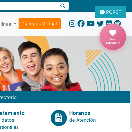
PQRSF
Campus Virtual
 línea
Nos
Cuidamos
rectorio
atamiento
Horarios
 datos
de Atención
rsonales