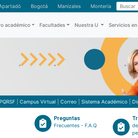
Buscar
Apartadó
Bogotá
Manizales
Montería
ro académico
Facultades
Nuestra U
Servicios en
PQRSF
|
Campus Virtual
|
Correo
|
Sistema Académico
|
Di
Preguntas
Tr
Frecuentes - F.A.Q
de
pe