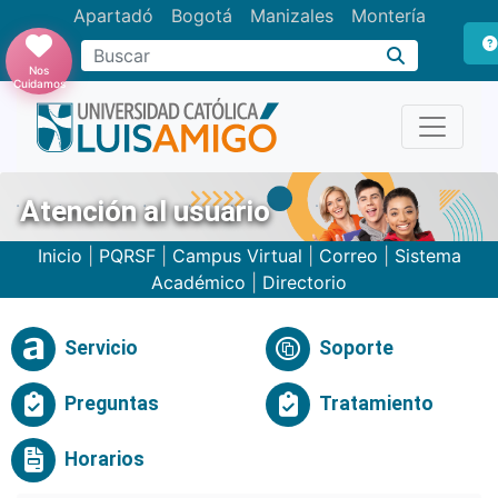
Apartadó
Bogotá
Manizales
Montería
Buscar
Nos
Cuidamos
Atención al usuario
Inicio
|
PQRSF
|
Campus Virtual
|
Correo
|
Sistema
Académico
|
Directorio
Servicio
Soporte
Preguntas
Tratamiento
Horarios