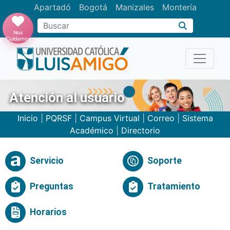
Apartadó
Bogotá
Manizales
Montería
Buscar
Nos
Cuidamos
Atención al usuario
Inicio
|
PQRSF
|
Campus Virtual
|
Correo
|
Sistema
Académico
|
Directorio
Servicio
Soporte
Preguntas
Tratamiento
Horarios