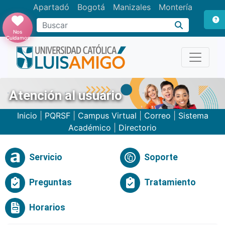
Apartadó
Bogotá
Manizales
Montería
Buscar
Nos
Cuidamos
Atención al usuario
Inicio
|
PQRSF
|
Campus Virtual
|
Correo
|
Sistema
Académico
|
Directorio
Servicio
Soporte
Preguntas
Tratamiento
Horarios