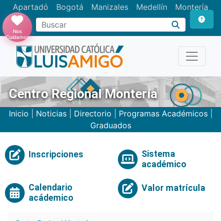
Apartadó
Bogotá
Manizales
Medellín
Montería
Nos
Cuidamos
Centro Regional Montería
Inicio
|
Noticias
|
Directorio
|
Programas Académicos
|
Graduados
Sistema
Inscripciones
académico
Calendario
Valor matrícula
acádemico