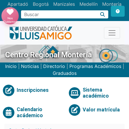
Apartadó
Bogotá
Manizales
Medellín
Montería
Nos
Cuidamos
Centro Regional Montería
Inicio
|
Noticias
|
Directorio
|
Programas Académicos
|
Graduados
Sistema
Inscripciones
académico
Calendario
Valor matrícula
acádemico