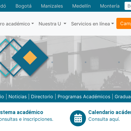
adó
Bogotá
Manizales
Medellín
Montería
Camp
tro académico
Nuestra U
Servicios en línea
cio
|
Noticias
|
Directorio
|
Programas Académicos
|
Gradua
istema académico
Calendario acád
nsultas e inscripciones.
Consulta aquí.