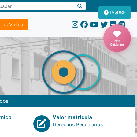
PQRSF
us Virtual
Nos
Cuidamos
dos
emico
Valor matrícula
Derechos Pecuniarios.