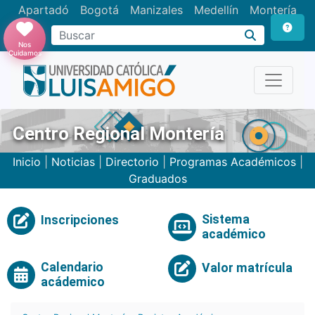
Apartadó
Bogotá
Manizales
Medellín
Montería
Nos
Cuidamos
Centro Regional Montería
Inicio
|
Noticias
|
Directorio
|
Programas Académicos
|
Graduados
Sistema
Inscripciones
académico
Calendario
Valor matrícula
acádemico