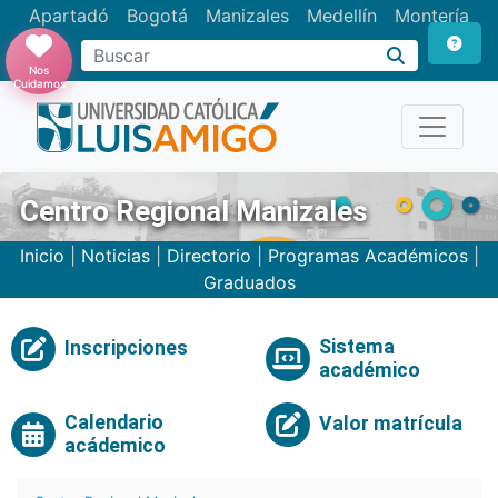
Apartadó
Bogotá
Manizales
Medellín
Montería
Nos
Cuidamos
Centro Regional Manizales
Inicio
|
Noticias
|
Directorio
|
Programas Académicos
|
Graduados
Sistema
Inscripciones
académico
Calendario
Valor matrícula
acádemico