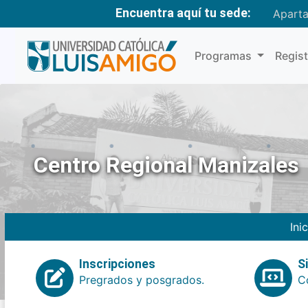
Encuentra aquí tu sede:
Apart
Programas
Regis
Centro Regional Manizales
Ini
Inscripciones
S
Pregrados y posgrados.
Co