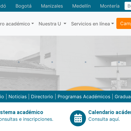
adó
Bogotá
Manizales
Medellín
Montería
Camp
tro académico
Nuestra U
Servicios en línea
cio
|
Noticias
|
Directorio
|
Programas Académicos
|
Gradua
istema académico
Calendario acád
nsultas e inscripciones.
Consulta aquí.