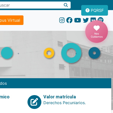
PQRSF
us Virtual
Nos
Cuidamos
dos
emico
Valor matrícula
Derechos Pecuniarios.