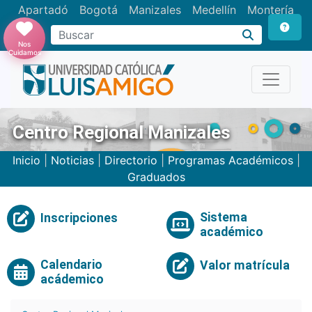
Apartadó
Bogotá
Manizales
Medellín
Montería
Nos
Cuidamos
Centro Regional Manizales
Inicio
|
Noticias
|
Directorio
|
Programas Académicos
|
Graduados
Sistema
Inscripciones
académico
Calendario
Valor matrícula
acádemico