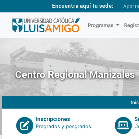
Encuentra aquí tu sede:
Apart
Programas
Regis
Centro Regional Manizales
Ini
Inscripciones
S
Pregrados y posgrados.
Co