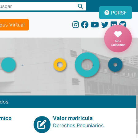
PQRSF
us Virtual
Nos
Cuidamos
dos
emico
Valor matrícula
Derechos Pecuniarios.