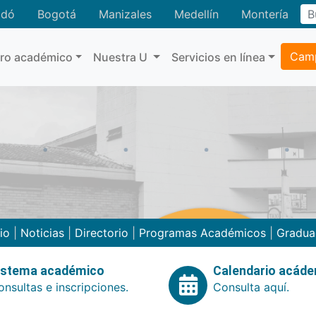
adó
Bogotá
Manizales
Medellín
Montería
Camp
tro académico
Nuestra U
Servicios en línea
cio
|
Noticias
|
Directorio
|
Programas Académicos
|
Gradua
istema académico
Calendario acád
nsultas e inscripciones.
Consulta aquí.