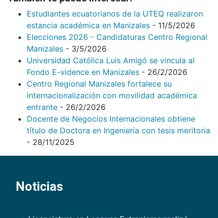
Estudiantes ecuatorianos de la UTEQ realizaron
estancia académica en Manizales
- 11/5/2026
Elecciones 2026 - Candidaturas Centro Regional
Manizales
- 3/5/2026
Universidad Católica Luis Amigó se vincula al
Fondo E-vidence en Manizales
- 26/2/2026
Centro Regional Manizales fortalece su
internacionalización con movilidad académica
entrante
- 26/2/2026
Docente de Negocios Internacionales obtiene
título de Doctora en Ingeniería con tesis meritoria
- 28/11/2025
Noticias