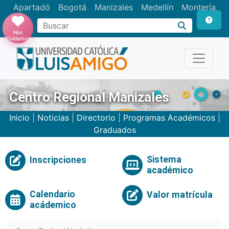
Apartadó
Bogotá
Manizales
Medellín
Montería
Nos
Cuidamos
Centro Regional Manizales
Inicio
|
Noticias
|
Directorio
|
Programas Académicos
|
Graduados
Sistema
Inscripciones
académico
Calendario
Valor matrícula
acádemico