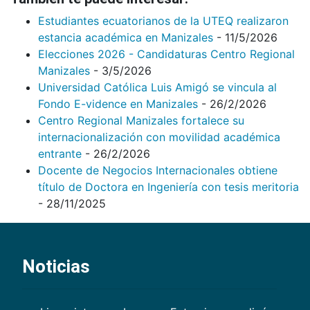
Estudiantes ecuatorianos de la UTEQ realizaron
estancia académica en Manizales
- 11/5/2026
Elecciones 2026 - Candidaturas Centro Regional
Manizales
- 3/5/2026
Universidad Católica Luis Amigó se vincula al
Fondo E-vidence en Manizales
- 26/2/2026
Centro Regional Manizales fortalece su
internacionalización con movilidad académica
entrante
- 26/2/2026
Docente de Negocios Internacionales obtiene
título de Doctora en Ingeniería con tesis meritoria
- 28/11/2025
Noticias