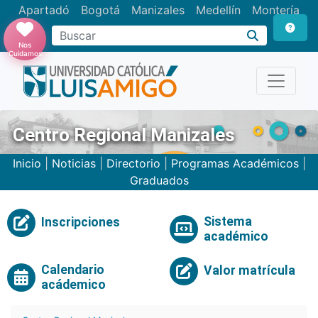
Apartadó
Bogotá
Manizales
Medellín
Montería
Nos
Cuidamos
Centro Regional Manizales
Inicio
|
Noticias
|
Directorio
|
Programas Académicos
|
Graduados
Sistema
Inscripciones
académico
Calendario
Valor matrícula
acádemico